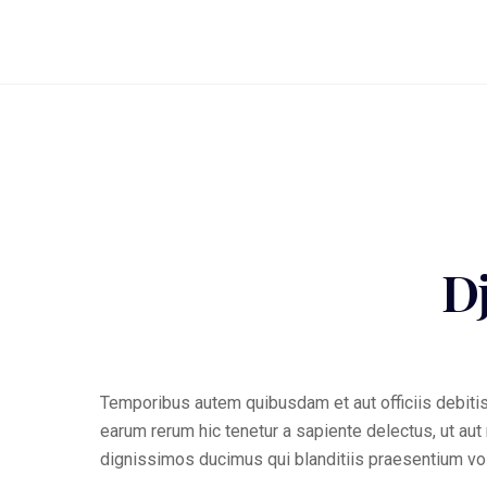
D
Temporibus autem quibusdam et aut officiis debitis
earum rerum hic tenetur a sapiente delectus, ut au
dignissimos ducimus qui blanditiis praesentium vol