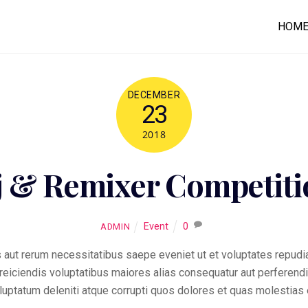
HOM
DECEMBER
23
2018
j & Remixer Competiti
Event
0
ADMIN
 aut rerum necessitatibus saepe eveniet ut et voluptates repudi
t reiciendis voluptatibus maiores alias consequatur aut perferen
uptatum deleniti atque corrupti quos dolores et quas molestias e