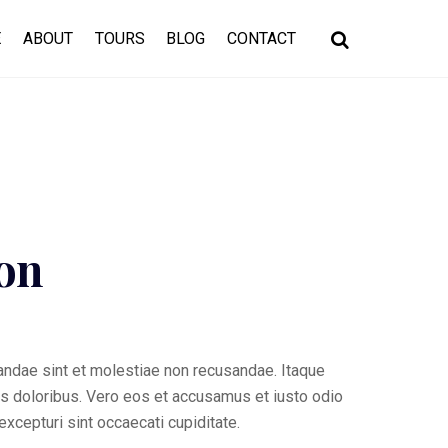
Search
E
ABOUT
TOURS
BLOG
CONTACT
on
andae sint et molestiae non recusandae. Itaque
dis doloribus. Vero eos et accusamus et iusto odio
xcepturi sint occaecati cupiditate.