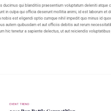
 ducimus qui blanditiis praesentium voluptatum deleniti atque c
unt in culpa qui officia deserunt mollitia animi, id est laborum et
ta nobis est eligendi optio cumque nihil impedit quo minus id q
s autem quibusdam et aut officiis debitis aut rerum necessitati
m hic tenetur a sapiente delectus, ut aut reiciendis voluptatibu
EVENT
,
TREND