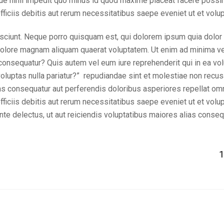
que nihil impedit quo minus id quod maxime placeat facere poss
iciis debitis aut rerum necessitatibus saepe eveniet ut et volup
ciunt. Neque porro quisquam est, qui dolorem ipsum quia dolor si
dolore magnam aliquam quaerat voluptatem. Ut enim ad minima ve
 consequatur? Quis autem vel eum iure reprehenderit qui in ea vol
voluptas nulla pariatur?” repudiandae sint et molestiae non recu
lias consequatur aut perferendis doloribus asperiores repellat 
iciis debitis aut rerum necessitatibus saepe eveniet ut et volu
te delectus, ut aut reiciendis voluptatibus maiores alias conseq
1