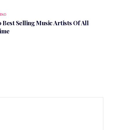
END
0 Best Selling Music Artists Of All
ime