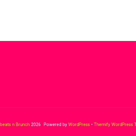
beats n Brunch
2026
Powered by
WordPress
•
Themify WordPress 