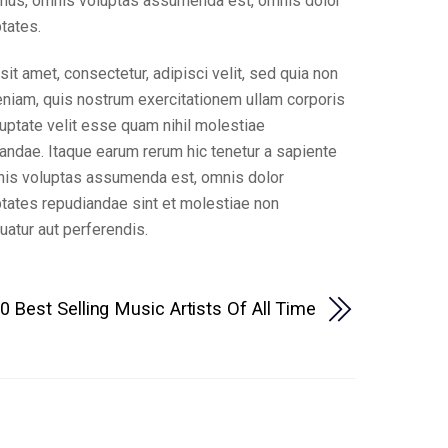
imus, omnis voluptas assumenda est, omnis dolor
tates.
t amet, consectetur, adipisci velit, sed quia non
niam, quis nostrum exercitationem ullam corporis
uptate velit esse quam nihil molestiae
sandae. Itaque earum rerum hic tenetur a sapiente
omnis voluptas assumenda est, omnis dolor
ptates repudiandae sint et molestiae non
uatur aut perferendis.
0 Best Selling Music Artists Of All Time