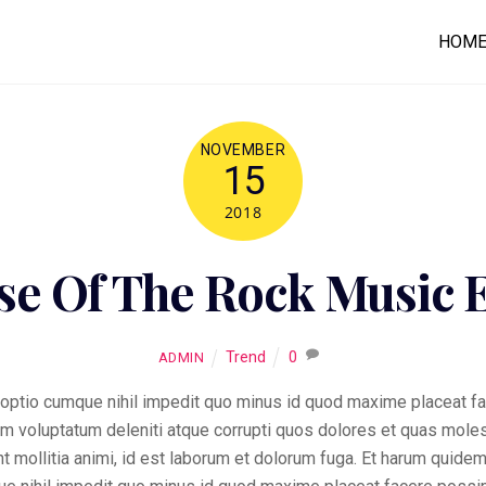
HOM
NOVEMBER
15
2018
se Of The Rock Music 
Trend
0
ADMIN
 optio cumque nihil impedit quo minus id quod maxime placeat f
m voluptatum deleniti atque corrupti quos dolores et quas molest
unt mollitia animi, id est laborum et dolorum fuga. Et harum quidem