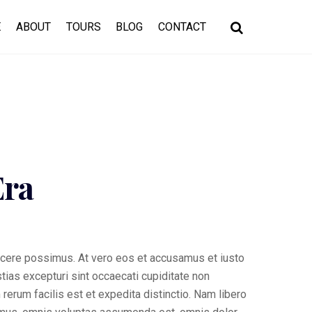
Search
E
ABOUT
TOURS
BLOG
CONTACT
Era
acere possimus. At vero eos et accusamus et iusto
ias excepturi sint occaecati cupiditate non
 rerum facilis est et expedita distinctio. Nam libero