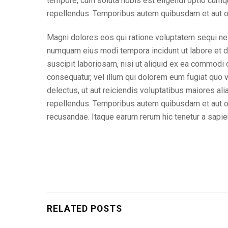
tempore, cum soluta nobis est eligendi optio cum
repellendus. Temporibus autem quibusdam et aut off
Magni dolores eos qui ratione voluptatem sequi nes
numquam eius modi tempora incidunt ut labore et 
suscipit laboriosam, nisi ut aliquid ex ea commodi
consequatur, vel illum qui dolorem eum fugiat quo 
delectus, ut aut reiciendis voluptatibus maiores a
repellendus. Temporibus autem quibusdam et aut off
recusandae. Itaque earum rerum hic tenetur a sapien
RELATED POSTS