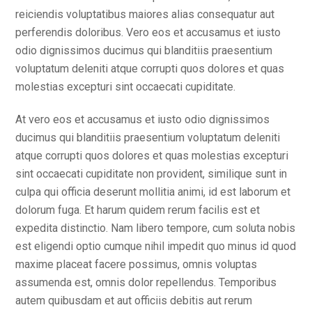
reiciendis voluptatibus maiores alias consequatur aut
perferendis doloribus. Vero eos et accusamus et iusto
odio dignissimos ducimus qui blanditiis praesentium
voluptatum deleniti atque corrupti quos dolores et quas
molestias excepturi sint occaecati cupiditate.
At vero eos et accusamus et iusto odio dignissimos
ducimus qui blanditiis praesentium voluptatum deleniti
atque corrupti quos dolores et quas molestias excepturi
sint occaecati cupiditate non provident, similique sunt in
culpa qui officia deserunt mollitia animi, id est laborum et
dolorum fuga. Et harum quidem rerum facilis est et
expedita distinctio. Nam libero tempore, cum soluta nobis
est eligendi optio cumque nihil impedit quo minus id quod
maxime placeat facere possimus, omnis voluptas
assumenda est, omnis dolor repellendus. Temporibus
autem quibusdam et aut officiis debitis aut rerum